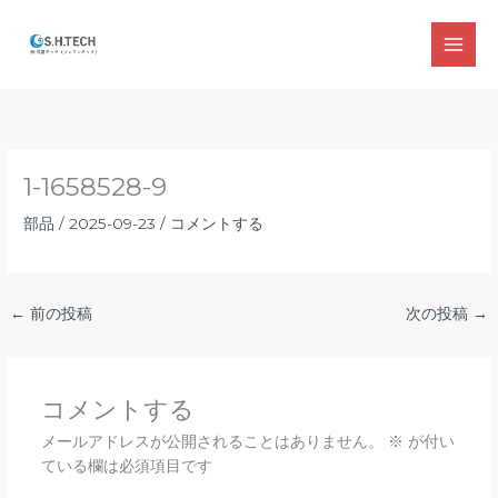
内
容
MAI
を
ス
MEN
キ
ッ
プ
1-1658528-9
部品
/
2025-09-23
/
コメントする
←
前の投稿
次の投稿
→
コメントする
メールアドレスが公開されることはありません。
※
が付い
ている欄は必須項目です