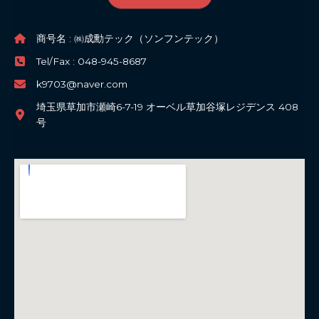
商号名 : ㈱成勳テック（ソンフンテック）
Tel/Fax : 048-945-8687
k9703@naver.com
埼玉県草加市瀬崎6-7-19 オーベル草加谷塚レジデンス 408
号