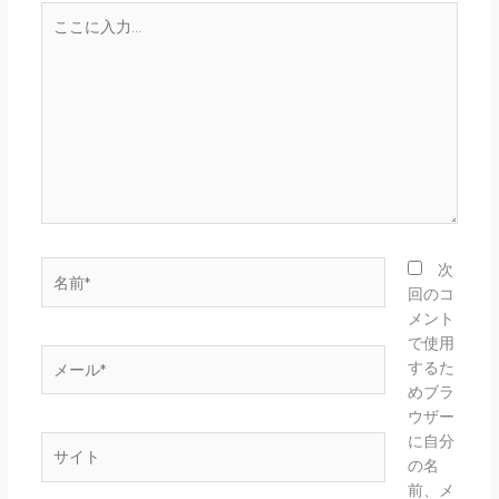
こ
こ
に
入
力…
名
次
前
回のコ
*
メント
で使用
メ
するた
ー
めブラ
ル
ウザー
*
に自分
サ
の名
イ
前、メ
ト