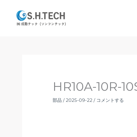
内
容
を
ス
キ
ッ
プ
HR10A-10R-10
部品
/
2025-09-22
/
コメントする