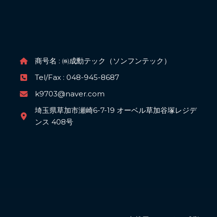
商号名 : ㈱成勳テック（ソンフンテック）
Tel/Fax : 048-945-8687
k9703@naver.com
埼玉県草加市瀬崎6-7-19 オーベル草加谷塚レジデ
ンス 408号