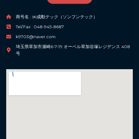
商号名 : ㈱成勳テック（ソンフンテック）
Tel/Fax : 048-945-8687
k9703@naver.com
埼玉県草加市瀬崎6-7-19 オーベル草加谷塚レジデンス 408
号