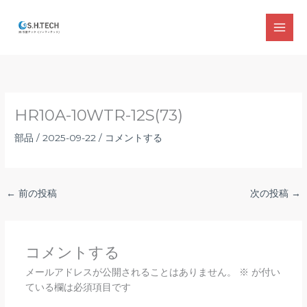
内
容
MAI
を
ス
MEN
キ
ッ
プ
HR10A-10WTR-12S(73)
部品
/
2025-09-22
/
コメントする
←
前の投稿
次の投稿
→
コメントする
メールアドレスが公開されることはありません。
※
が付い
ている欄は必須項目です