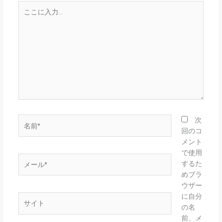
こ
こ
に
入
力…
名
次
前
回のコ
*
メント
で使用
メ
するた
ー
めブラ
ル
ウザー
*
に自分
サ
の名
イ
前、メ
ト