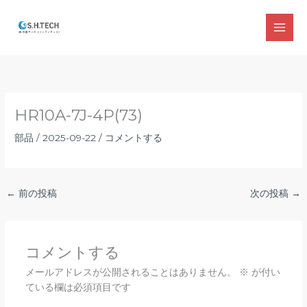
内
容
MAI
を
ス
MEN
キ
ッ
プ
HR10A-7J-4P(73)
部品
/
2025-09-22
/
コメントする
←
前の投稿
次の投稿
→
コメントする
メールアドレスが公開されることはありません。
※
が付い
ている欄は必須項目です