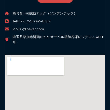
商号名 : ㈱成勳テック（ソンフンテック）
Tel/Fax : 048-945-8687
k9703@naver.com
埼玉県草加市瀬崎6-7-19 オーベル草加谷塚レジデンス 408
号