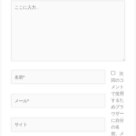
こ
こ
に
入
力…
名
次
前
回のコ
*
メント
で使用
メ
するた
ー
めブラ
ル
ウザー
*
に自分
サ
の名
イ
前、メ
ト