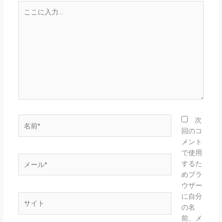
こ
こ
に
入
力…
名
次
前
回のコ
*
メント
で使用
メ
するた
ー
めブラ
ル
ウザー
*
に自分
サ
の名
イ
前、メ
ト