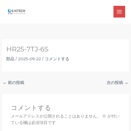
内
容
MAI
を
ス
MEN
キ
ッ
プ
HR25-7TJ-6S
部品
/
2025-09-22
/
コメントする
←
前の投稿
次の投稿
→
コメントする
メールアドレスが公開されることはありません。
※
が付い
ている欄は必須項目です