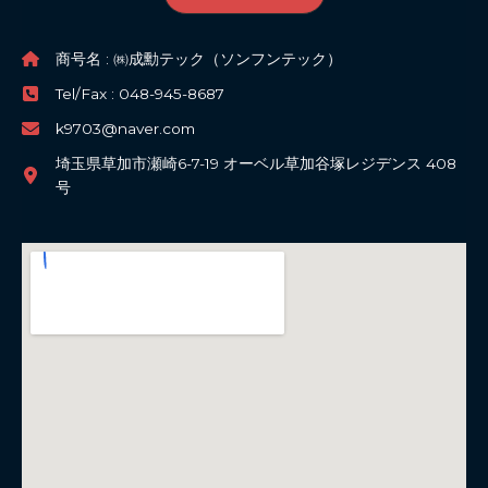
商号名 : ㈱成勳テック（ソンフンテック）
Tel/Fax : 048-945-8687
k9703@naver.com
埼玉県草加市瀬崎6-7-19 オーベル草加谷塚レジデンス 408
号