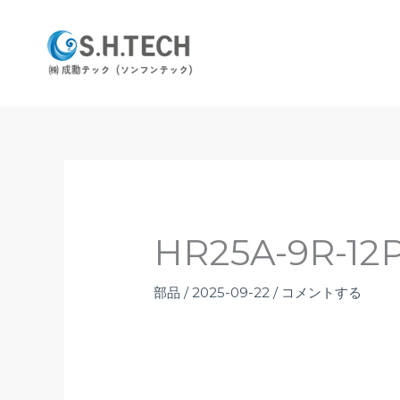
内
容
を
ス
キ
ッ
プ
HR25A-9R-12
部品
/
2025-09-22
/
コメントする