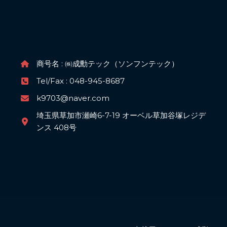
商号名 : ㈱成勳テック（ソンフンテック）
Tel/Fax : 048-945-8687
k9703@naver.com
埼玉県草加市瀬崎6-7-19 オーベル草加谷塚レジデ
ンス 408号