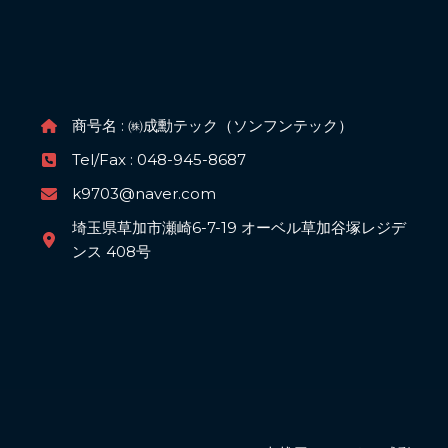
商号名 : ㈱成勳テック（ソンフンテック）
Tel/Fax : 048-945-8687
k9703@naver.com
埼玉県草加市瀬崎6-7-19 オーベル草加谷塚レジデ
ンス 408号