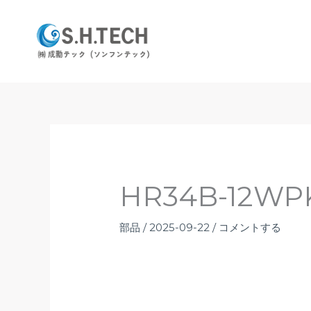
内
容
を
ス
キ
ッ
プ
HR34B-12WPK
部品
/
2025-09-22
/
コメントする