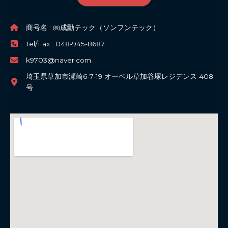
商号名 : ㈱成勳テック（ソンフンテック）
Tel/Fax : 048-945-8687
k9703@naver.com
埼玉県草加市瀬崎6-7-19 オーベル草加谷塚レジデンス 408
号