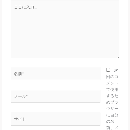
こ
こ
に
入
力…
名
次
前
回のコ
*
メント
で使用
メ
するた
ー
めブラ
ル
ウザー
*
に自分
サ
の名
イ
前、メ
ト