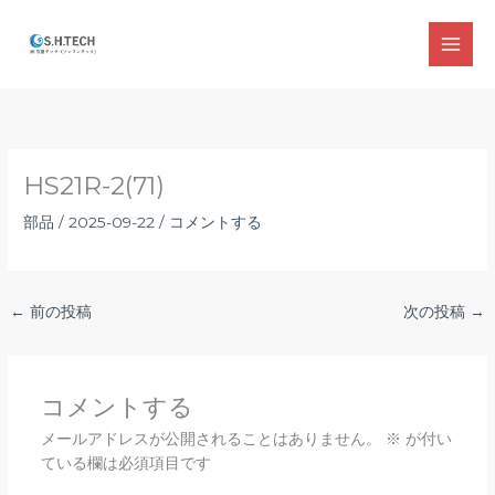
内
容
MAI
を
ス
MEN
キ
ッ
プ
HS21R-2(71)
部品
/
2025-09-22
/
コメントする
←
前の投稿
次の投稿
→
コメントする
メールアドレスが公開されることはありません。
※
が付い
ている欄は必須項目です