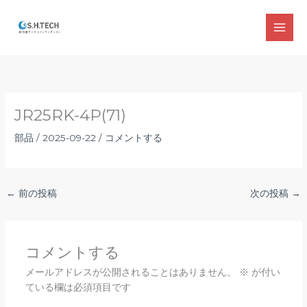
内
容
MAI
を
ス
MEN
キ
ッ
プ
JR25RK-4P(71)
部品
/
2025-09-22
/
コメントする
←
前の投稿
次の投稿
→
コメントする
メールアドレスが公開されることはありません。
※
が付い
ている欄は必須項目です