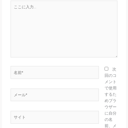
こ
こ
に
入
力…
名
次
前
回のコ
*
メント
で使用
メ
するた
ー
めブラ
ル
ウザー
*
に自分
サ
の名
イ
前、メ
ト