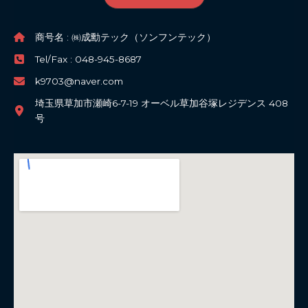
商号名 : ㈱成勳テック（ソンフンテック）
Tel/Fax : 048-945-8687
k9703@naver.com
埼玉県草加市瀬崎6-7-19 オーベル草加谷塚レジデンス 408
号