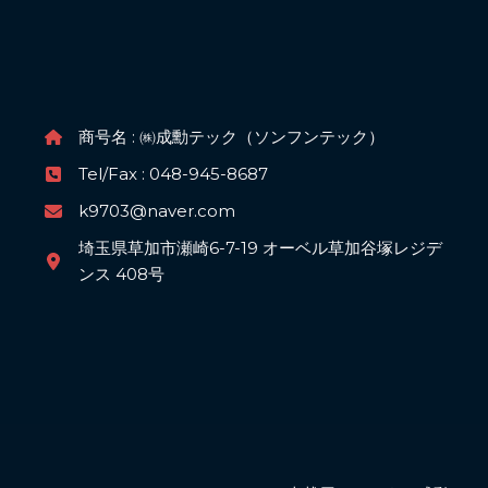
商号名 : ㈱成勳テック（ソンフンテック）
Tel/Fax : 048-945-8687
k9703@naver.com
埼玉県草加市瀬崎6-7-19 オーベル草加谷塚レジデ
ンス 408号