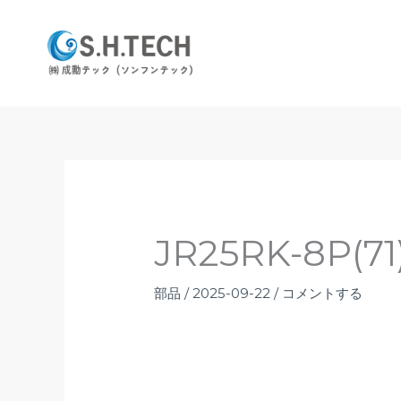
内
容
を
ス
キ
ッ
プ
JR25RK-8P(71
部品
/
2025-09-22
/
コメントする