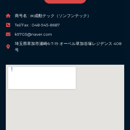
商号名 : ㈱成勳テック（ソンフンテック）
Tel/Fax : 048-945-8687
k9703@naver.com
埼玉県草加市瀬崎6-7-19 オーベル草加谷塚レジデンス 408
号