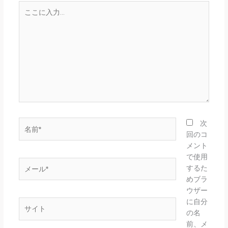
こ
こ
に
入
力…
名
次
前
回のコ
*
メント
で使用
メ
するた
ー
めブラ
ル
ウザー
*
に自分
サ
の名
イ
前、メ
ト