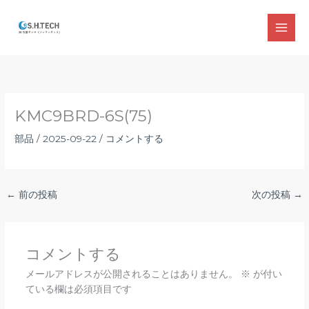
内
容
MAI
を
ス
MEN
キ
ッ
プ
KMC9BRD-6S(75)
部品
/
2025-09-22
/
コメントする
←
前の投稿
次の投稿
→
コメントする
メールアドレスが公開されることはありません。
※
が付い
ている欄は必須項目です