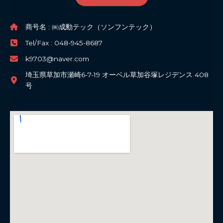
商号名 : ㈱成勳テック（ソンフンテック）
Tel/Fax : 048-945-8687
k9703@naver.com
埼玉県草加市瀬崎6-7-19 オーベル草加谷塚レジデンス 408
号