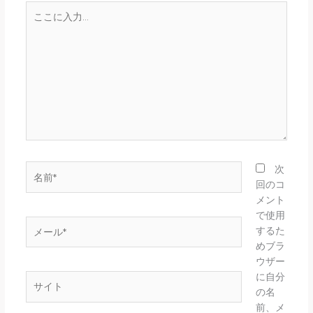
こ
こ
に
入
力…
名
次
前
回のコ
*
メント
で使用
メ
するた
ー
めブラ
ル
ウザー
*
に自分
サ
の名
イ
前、メ
ト