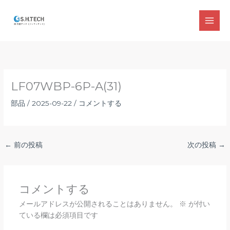
内
容
MAI
を
ス
MEN
キ
ッ
プ
LF07WBP-6P-A(31)
部品
/
2025-09-22
/
コメントする
←
前の投稿
次の投稿
→
コメントする
メールアドレスが公開されることはありません。
※
が付い
ている欄は必須項目です