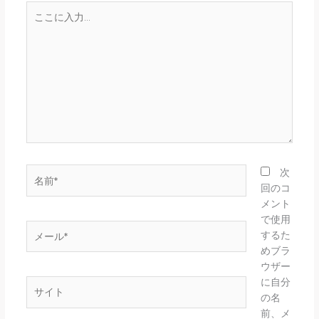
こ
こ
に
入
力…
名
次
前
回のコ
*
メント
で使用
メ
するた
ー
めブラ
ル
ウザー
*
に自分
サ
の名
イ
前、メ
ト