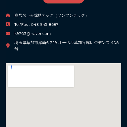
商号名 : ㈱成勳テック（ソンフンテック）
Tel/Fax : 048-945-8687
k9703@naver.com
埼玉県草加市瀬崎6-7-19 オーベル草加谷塚レジデンス 408
号