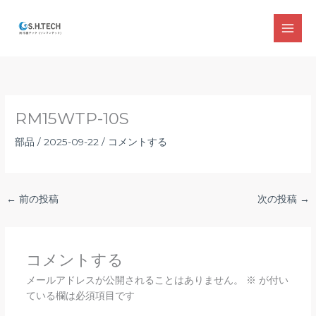
内
容
MAI
を
ス
MEN
キ
ッ
プ
RM15WTP-10S
部品
/
2025-09-22
/
コメントする
←
前の投稿
次の投稿
→
コメントする
メールアドレスが公開されることはありません。
※
が付い
ている欄は必須項目です